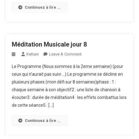
Continuez à lire ...
Méditation Musicale jour 8
On
Kettani
Leave A Comment
Méditation
Le Programme (Nous sommes à la 2eme semaine) (pour
Musicale
ceux qui n’aurait pas suivi …) Le programme se décline en
Jour
plusieurs phases (mon défi sur 8 semaines)phase : 1 :
8
chaque semaine à son objectif2 : une liste de chanson à
écouter3 : durée de méditation4 : les effets combattus lors
de cette séance5 : […]
Continuez à lire ...