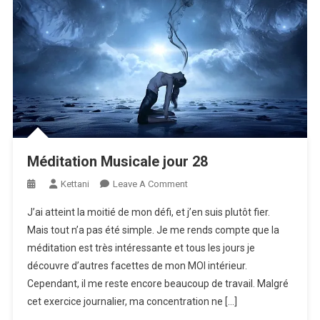
Méditation Musicale jour 28
On
Kettani
Leave A Comment
Méditation
J’ai atteint la moitié de mon défi, et j’en suis plutôt fier.
Musicale
Mais tout n’a pas été simple. Je me rends compte que la
Jour
méditation est très intéressante et tous les jours je
28
découvre d’autres facettes de mon MOI intérieur.
Cependant, il me reste encore beaucoup de travail. Malgré
cet exercice journalier, ma concentration ne […]