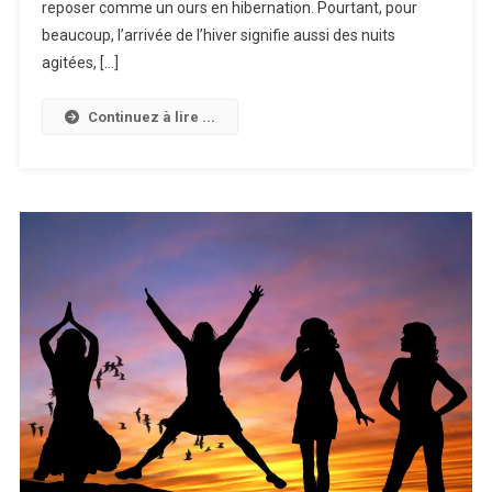
Bien
reposer comme un ours en hibernation. Pourtant, pour
Dormir
beaucoup, l’arrivée de l’hiver signifie aussi des nuits
À
agitées, […]
L’arrivée
De
Continuez à lire ...
L’hiver