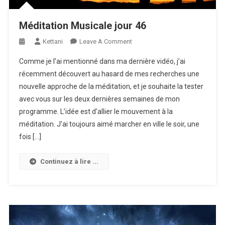
Méditation Musicale jour 46
On
Kettani
Leave A Comment
Méditation
Comme je l’ai mentionné dans ma dernière vidéo, j’ai
Musicale
récemment découvert au hasard de mes recherches une
Jour
nouvelle approche de la méditation, et je souhaite la tester
46
avec vous sur les deux dernières semaines de mon
programme. L’idée est d’allier le mouvement à la
méditation. J’ai toujours aimé marcher en ville le soir, une
fois […]
Continuez à lire ...