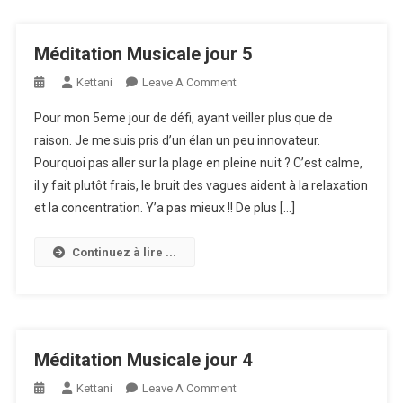
Méditation Musicale jour 5
On
Kettani
Leave A Comment
Méditation
Pour mon 5eme jour de défi, ayant veiller plus que de
Musicale
raison. Je me suis pris d’un élan un peu innovateur.
Jour
Pourquoi pas aller sur la plage en pleine nuit ? C’est calme,
5
il y fait plutôt frais, le bruit des vagues aident à la relaxation
et la concentration. Y’a pas mieux !! De plus […]
Continuez à lire ...
Méditation Musicale jour 4
On
Kettani
Leave A Comment