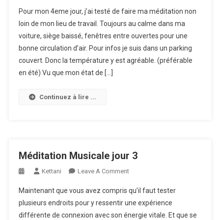
Méditation
Pour mon 4eme jour, j’ai testé de faire ma méditation non
Musicale
loin de mon lieu de travail. Toujours au calme dans ma
Jour
voiture, siège baissé, fenêtres entre ouvertes pour une
4
bonne circulation d’air. Pour infos je suis dans un parking
couvert. Donc la température y est agréable. (préférable
en été) Vu que mon état de […]
Continuez à lire ...
Méditation Musicale jour 3
On
Kettani
Leave A Comment
Méditation
Maintenant que vous avez compris qu’il faut tester
Musicale
plusieurs endroits pour y ressentir une expérience
Jour
différente de connexion avec son énergie vitale. Et que se
3