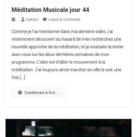
Méditation Musicale jour 44
On
Kettani
Leave A Comment
Méditation
Comme je l’ai mentionné dans ma dernière vidéo, j’ai
Musicale
récemment découvert au hasard de mes recherches une
Jour
nouvelle approche de la méditation, et je souhaite la tester
44
avec vous sur les deux dernières semaines de mon
programme. L’idée est d’allier le mouvement à la
méditation. J’ai toujours aimé marcher en ville le soir, une
fois […]
Continuez à lire ...