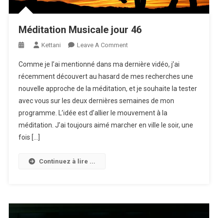
Méditation Musicale jour 46
On
Kettani
Leave A Comment
Méditation
Comme je l’ai mentionné dans ma dernière vidéo, j’ai
Musicale
récemment découvert au hasard de mes recherches une
Jour
nouvelle approche de la méditation, et je souhaite la tester
46
avec vous sur les deux dernières semaines de mon
programme. L’idée est d’allier le mouvement à la
méditation. J’ai toujours aimé marcher en ville le soir, une
fois […]
Continuez à lire ...