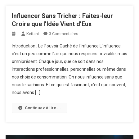
Gérer)
Pourquoi se déconnecter est le meilleur cadeau que vous
Influencer Sans Tricher : Faites-leur
puissiez vous offrir
Croire que l’Idée Vient d’Eux
Quand aimer devient un combat entre moi et moi-même
Sur
Kettani
3 Commentaires
L’Ennui, Ton Meilleur Allié : Découvre Pourquoi Tu en As Besoin
Influencer
Introduction : Le Pouvoir Caché de l’Influence L’influence,
Sans
Le célibat est-il le dernier acte de rébellion ?
c’est un peu comme l’air que nous respirons : invisible, mais
Tricher
omniprésent. Chaque jour, que ce soit dans nos
:
interactions professionnelles, personnelles ou même dans
Faites-
Leur
nos choix de consommation. On nous influence sans que
Croire
nous le sachions. Et ce qui est fascinant, c’est que souvent,
Que
nous avons […]
L’Idée
Vient
Continuez à lire ...
D’Eux