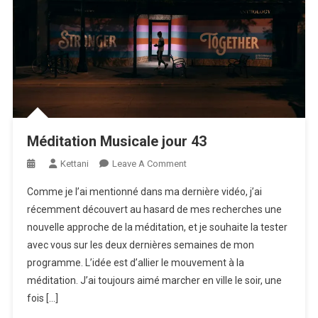
Méditation Musicale jour 43
On
Kettani
Leave A Comment
Méditation
Comme je l’ai mentionné dans ma dernière vidéo, j’ai
Musicale
récemment découvert au hasard de mes recherches une
Jour
nouvelle approche de la méditation, et je souhaite la tester
43
avec vous sur les deux dernières semaines de mon
programme. L’idée est d’allier le mouvement à la
méditation. J’ai toujours aimé marcher en ville le soir, une
fois […]