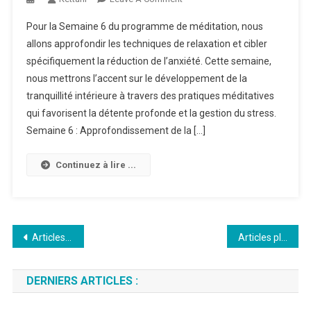
Méditation
Pour la Semaine 6 du programme de méditation, nous
Musicale
allons approfondir les techniques de relaxation et cibler
Jour
spécifiquement la réduction de l’anxiété. Cette semaine,
39
nous mettrons l’accent sur le développement de la
tranquillité intérieure à travers des pratiques méditatives
qui favorisent la détente profonde et la gestion du stress.
Semaine 6 : Approfondissement de la […]
Continuez à lire ...
Navigation
Articles plus anciens
Articles plus récents
des
DERNIERS ARTICLES :
articles