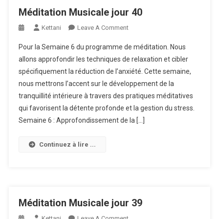
Méditation Musicale jour 40
On
Kettani
Leave A Comment
Méditation
Pour la Semaine 6 du programme de méditation. Nous
Musicale
allons approfondir les techniques de relaxation et cibler
Jour
spécifiquement la réduction de l’anxiété. Cette semaine,
40
nous mettrons l’accent sur le développement de la
tranquillité intérieure à travers des pratiques méditatives
qui favorisent la détente profonde et la gestion du stress.
Semaine 6 : Approfondissement de la […]
Continuez à lire ...
Méditation Musicale jour 39
On
Kettani
Leave A Comment