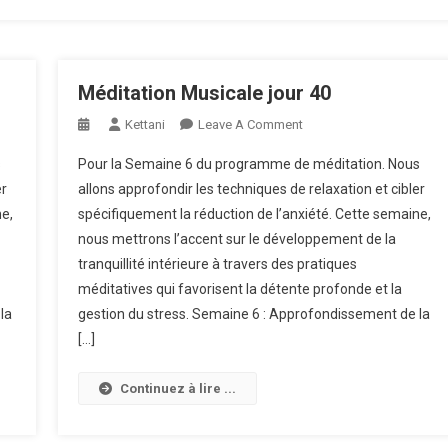
Méditation Musicale jour 40
On
Kettani
Leave A Comment
Méditation
s
Pour la Semaine 6 du programme de méditation. Nous
Musicale
er
allons approfondir les techniques de relaxation et cibler
Jour
ne,
spécifiquement la réduction de l’anxiété. Cette semaine,
40
nous mettrons l’accent sur le développement de la
tranquillité intérieure à travers des pratiques
méditatives qui favorisent la détente profonde et la
la
gestion du stress. Semaine 6 : Approfondissement de la
[…]
Continuez à lire ...