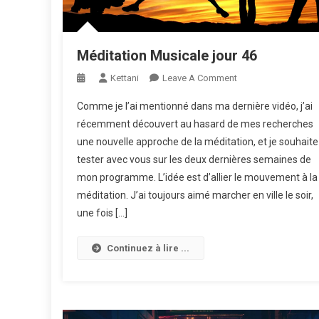
Méditation Musicale jour 46
On
Kettani
Leave A Comment
Méditation
Comme je l’ai mentionné dans ma dernière vidéo, j’ai
Musicale
récemment découvert au hasard de mes recherches
Jour
une nouvelle approche de la méditation, et je souhaite
46
tester avec vous sur les deux dernières semaines de
mon programme. L’idée est d’allier le mouvement à la
méditation. J’ai toujours aimé marcher en ville le soir,
une fois […]
Continuez à lire ...