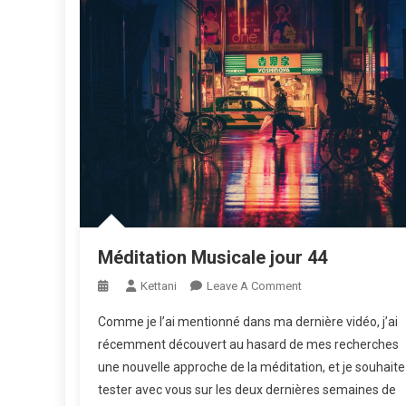
Méditation Musicale jour 44
On
Kettani
Leave A Comment
Méditation
Comme je l’ai mentionné dans ma dernière vidéo, j’ai
Musicale
récemment découvert au hasard de mes recherches
Jour
une nouvelle approche de la méditation, et je souhaite
44
tester avec vous sur les deux dernières semaines de