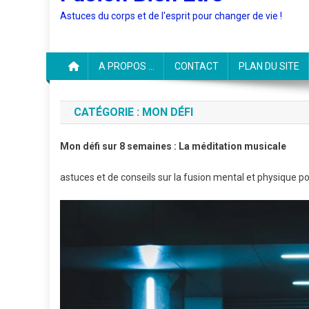
Astuces du corps et de l'esprit pour changer de vie !
A PROPOS …
CONTACT
PLAN DU SITE
CATÉGORIE :
MON DÉFI
Mon défi sur 8 semaines : La méditation musicale
astuces et de conseils sur la fusion mental et physique p