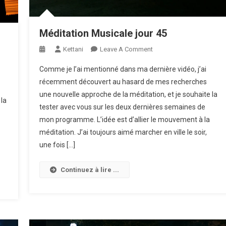
Méditation Musicale jour 45
On
Kettani
Leave A Comment
Méditation
Comme je l’ai mentionné dans ma dernière vidéo, j’ai
Musicale
récemment découvert au hasard de mes recherches
Jour
une nouvelle approche de la méditation, et je souhaite la
45
 la
tester avec vous sur les deux dernières semaines de
mon programme. L’idée est d’allier le mouvement à la
méditation. J’ai toujours aimé marcher en ville le soir,
une fois […]
Continuez à lire ...