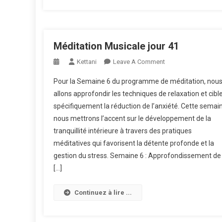
Méditation Musicale jour 41
On
Kettani
Leave A Comment
Méditation
Pour la Semaine 6 du programme de méditation, nou
Musicale
allons approfondir les techniques de relaxation et cibl
Jour
spécifiquement la réduction de l’anxiété. Cette semai
41
nous mettrons l’accent sur le développement de la
tranquillité intérieure à travers des pratiques
méditatives qui favorisent la détente profonde et la
gestion du stress. Semaine 6 : Approfondissement de 
[…]
Continuez à lire ...