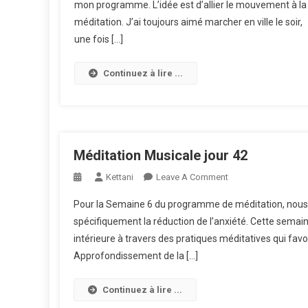
mon programme. L’idée est d’allier le mouvement à la
méditation. J’ai toujours aimé marcher en ville le soir,
une fois […]
Continuez à lire ...
Méditation Musicale jour 42
On
Kettani
Leave A Comment
Méditation
Pour la Semaine 6 du programme de méditation, nous al
Musicale
spécifiquement la réduction de l’anxiété. Cette semain
Jour
intérieure à travers des pratiques méditatives qui favo
42
Approfondissement de la […]
Continuez à lire ...