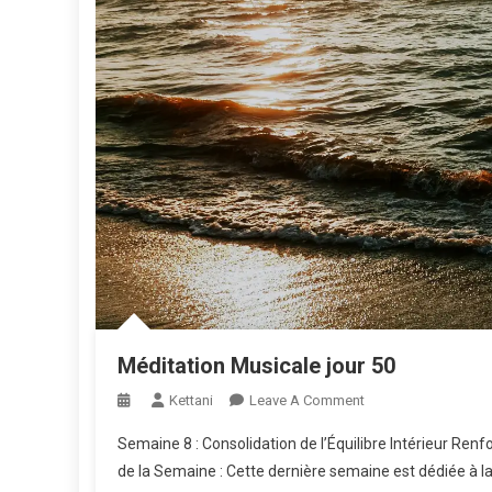
Méditation Musicale jour 50
On
Kettani
Leave A Comment
Méditation
Semaine 8 : Consolidation de l’Équilibre Intérieur Renf
Musicale
de la Semaine : Cette dernière semaine est dédiée à la
Jour