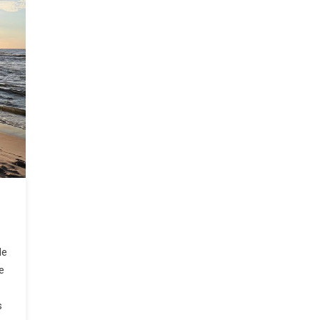
de
e
s