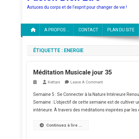
Astuces du corps et de l'esprit pour changer de vie !
A PROPOS …
CONTACT
PLAN DU SITE
ÉTIQUETTE :
ENERGIE
Méditation Musicale jour 35
On
Kettani
Leave A Comment
Méditation
Semaine 5 : Se Connecter à la Nature Intérieure Renouer
Musicale
Semaine : L’objectif de cette semaine est de cultiver u
Jour
intérieure. À travers des méditations inspirées par les
35
Continuez à lire ...