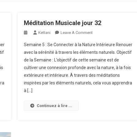
Méditation Musicale jour 32
On
Kettani
Leave A Comment
Méditation
uer
Semaine 5 : Se Connecter à la Nature Intérieure Renouer
Musicale
tif
avec la sérénité à travers les éléments naturels. Objectif
Jour
de la Semaine : L’objectif de cette semaine est de
32
is
cultiver une connexion profonde avec la nature, à la fois
extérieure et intérieure. À travers des méditations
dra
inspirées par les éléments naturels, cela vous apprendra
à […]
Continuez à lire ...