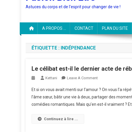
Astuces du corps et de l'esprit pour changer de vie !
A PROPOS …
CONTACT
PLAN DU SITE
ÉTIQUETTE :
INDÉPENDANCE
Le célibat est-il le dernier acte de réb
On
Kettani
Leave A Comment
Le
Et si on vous avait menti sur l’amour ? On vous l’a répét
Célibat
l’âme sœur, bâtir une vie à deux, partager des moments 
Est-
comédies romantiques. Mais qu’en est-il vraiment ? Et s
Il
Le
Dernier
Continuez à lire ...
Acte
De