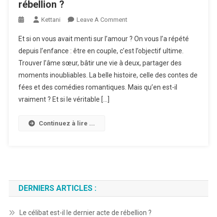
rébellion ?
On
Kettani
Leave A Comment
Le
Et si on vous avait menti sur l’amour ? On vous l’a répété
Célibat
depuis l’enfance : être en couple, c’est l’objectif ultime.
Est-
Trouver l’âme sœur, bâtir une vie à deux, partager des
Il
moments inoubliables. La belle histoire, celle des contes de
Le
Dernier
fées et des comédies romantiques. Mais qu’en est-il
Acte
vraiment ? Et si le véritable […]
De
Rébellion
Continuez à lire ...
?
DERNIERS ARTICLES :
Le célibat est-il le dernier acte de rébellion ?