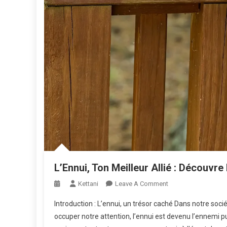
L’Ennui, Ton Meilleur Allié : Découvr
On
Kettani
Leave A Comment
L’Ennui,
Introduction : L’ennui, un trésor caché Dans notre soci
Ton
occuper notre attention, l’ennui est devenu l’ennemi pu
Meilleur