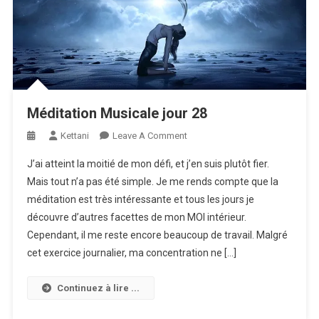
Méditation Musicale jour 28
On
Kettani
Leave A Comment
Méditation
J’ai atteint la moitié de mon défi, et j’en suis plutôt fier.
Musicale
Mais tout n’a pas été simple. Je me rends compte que la
Jour
méditation est très intéressante et tous les jours je
28
découvre d’autres facettes de mon MOI intérieur.
Cependant, il me reste encore beaucoup de travail. Malgré
cet exercice journalier, ma concentration ne […]
Continuez à lire ...