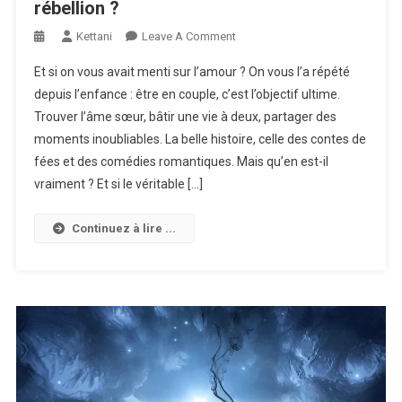
rébellion ?
On
Kettani
Leave A Comment
Le
Et si on vous avait menti sur l’amour ? On vous l’a répété
Célibat
depuis l’enfance : être en couple, c’est l’objectif ultime.
Est-
Trouver l’âme sœur, bâtir une vie à deux, partager des
Il
moments inoubliables. La belle histoire, celle des contes de
Le
Dernier
fées et des comédies romantiques. Mais qu’en est-il
Acte
vraiment ? Et si le véritable […]
De
Rébellion
Continuez à lire ...
?