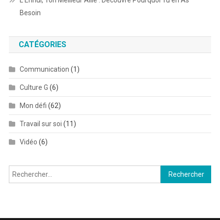
L’Ennui, Ton Meilleur Allié : Découvre Pourquoi Tu en As
Besoin
CATÉGORIES
Communication
(1)
Culture G
(6)
Mon défi
(62)
Travail sur soi
(11)
Vidéo
(6)
Rechercher :