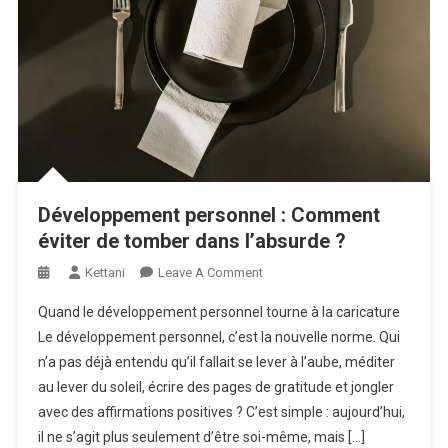
Développement personnel : Comment
éviter de tomber dans l’absurde ?
On
Kettani
Leave A Comment
Développement
Quand le développement personnel tourne à la caricature
Personnel
Le développement personnel, c’est la nouvelle norme. Qui
:
n’a pas déjà entendu qu’il fallait se lever à l’aube, méditer
Comment
au lever du soleil, écrire des pages de gratitude et jongler
Éviter
De
avec des affirmations positives ? C’est simple : aujourd’hui,
Tomber
il ne s’agit plus seulement d’être soi-même, mais […]