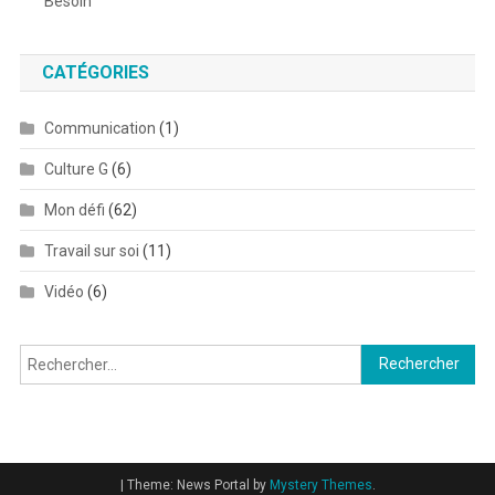
Besoin
CATÉGORIES
Communication
(1)
Culture G
(6)
Mon défi
(62)
Travail sur soi
(11)
Vidéo
(6)
Rechercher :
|
Theme: News Portal by
Mystery Themes
.