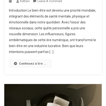
On
Kettani
Leave A Comment
Quand
Introduction Le bien-être est devenu une priorité mondiale,
Les
intégrant des éléments de santé mentale, physique et
Influenceurs
émotionnelle dans notre quotidien. Avec l’essor des
Prennent
réseaux sociaux, cette quête personnelle a pris une
Le
Pouvoir
nouvelle dimension. Les influenceurs, figures
Sur
emblématiques de cette ère numérique, ont transformé le
Votre
bien-être en une industrie lucrative. Bien que leurs
Vie
intentions puissent parfois […]
Continuez à lire ...