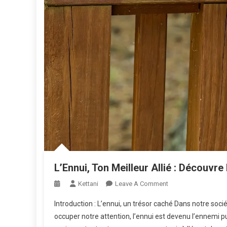
L’Ennui, Ton Meilleur Allié : Découvr
On
Kettani
Leave A Comment
L’Ennui,
Introduction : L’ennui, un trésor caché Dans notre soci
Ton
occuper notre attention, l’ennui est devenu l’ennemi pu
Meilleur